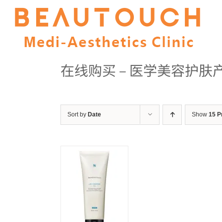
Skip
to
content
在线购买 – 医学美容护肤
Sort by
Date
Show
15 P
ADD TO
CART
/
DETAILS