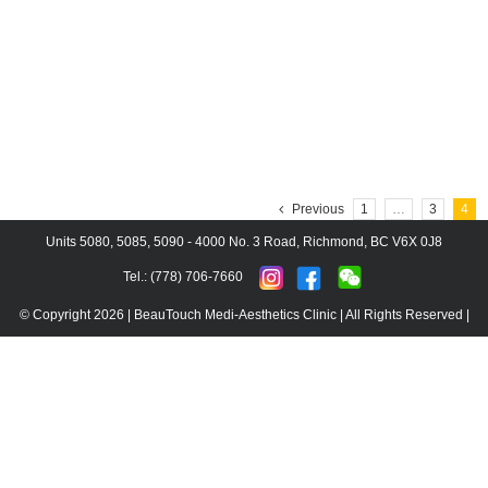
Previous
1
…
3
4
Units 5080, 5085, 5090 - 4000 No. 3 Road, Richmond, BC V6X 0J8
Tel.: (778) 706-7660
© Copyright
2026 | BeauTouch Medi-Aesthetics Clinic | All Rights Reserved |