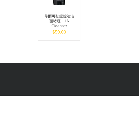
修丽可祛痘控油洁
面啫喱 LHA
Cleanser
$
59.00